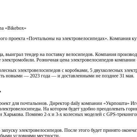
па «Bikebox»
ого проекта «Почтальоны на электровелосипедах». Компания купи
да, выиграл тендер на поставку велосипедов. Компания произво
 электромобили. Розничная цена электровелосипедов компании со
лесных электровелосипедов с коробками, 5 двухколесных элект
ть новыми — 2023 года — и доставленными не позднее 31 мая.
»
роект для почтальонов. Директор daily компании «Укрпошта» Иг
лектровелосипеды. На котором будет удобно преодолевать горн
и Харькова. Помимо 2-х и 3-х колесных моделей с GPS-трекинг
 запуску электровелосипедов. После этого будет принято оконч
обыми условиями местности.