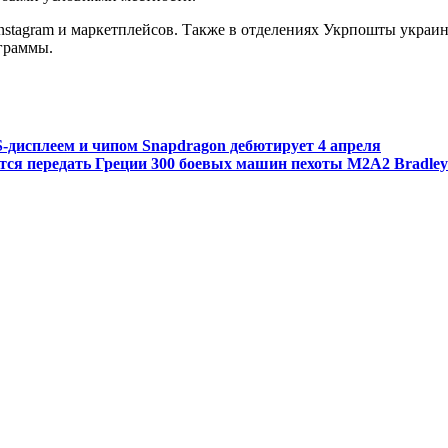
nstagram и маркетплейсов. Также в отделениях Укрпошты украи
ограммы.
PS-дисплеем и чипом Snapdragon дебютирует 4 апреля
ся передать Греции 300 боевых машин пехоты M2A2 Bradle