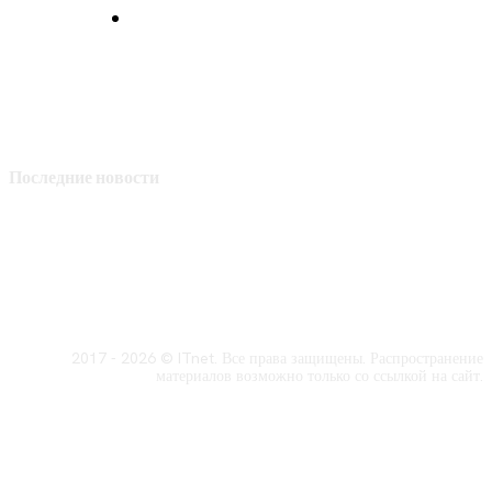
Политика конфиденциальности
Последние новости
2017 - 2026 © ITnet. Все права защищены. Распространение
материалов возможно только со ссылкой на сайт.