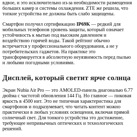
вдвое, и это исключительно из-за необходимости размещения
больших камер и системы охлаждения. ZTE же решила, что
топкие устройства не должны быть слабо защищены.
Смартфон получил сертификацию
IP69K
— редкий для
мобильных телефонов уровень защиты, который означает
устойчивость к мытью под высоким давлением и
воздействию горячей воды. Такой рейтинг обычно
встречается у профессионального оборудования, а не у
потребительских гаджетов. На практике это
трансформируется в абсолютную неуязвимость перед пылью
и любыми погодными условиями.
Дисплей, который светит ярче солнца
Экран Nubia Air Pro — это AMOLED-панель диагональю 6.77
дюйма с частотой обновления 144 Гц. Но главное — пиковая
яркость в 4500 нит. Это не типичная характеристика для
смартфонов и подразумевает, что читать контент можно
практически в любых условиях освещения, включая прямой
солнечный свет. Для тонкого устройства это достижение,
требующее непривычных оптических и технологических
решений.