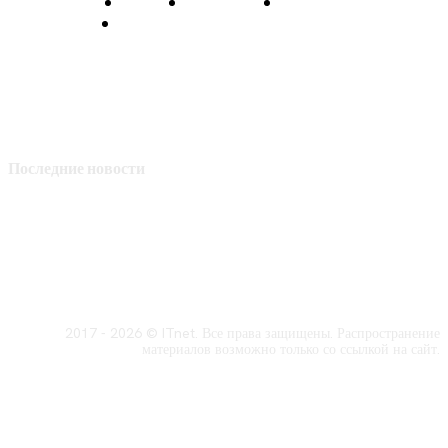
О нас
Контакты
Главная
Политика конфиденциальности
Последние новости
2017 - 2026 © ITnet. Все права защищены. Распространение
материалов возможно только со ссылкой на сайт.