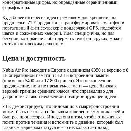
консервативные цифры, но оправданные ограничениями
формфактора.
Куда более интересна идея с ремешком для крепления на
предплечье. ZTE предложила трансформировать смартфон в
портативный фитнес-трекер с поддержкой GPS, подсчётом
шагов и сожженных калорий. Идея специфична, но для
бегунов, которые не любят держать телефон в руках, может
стать практическим решением.
Цена и доступность
Nubia Air Pro выходит в Европе с ценником €350 за версию с 8
ГБ оперативной памяти и 512 ГБ встроенной памяти
(примерно $400 или 17 800 гривен). Это не копеечное
предложение, но и не премиум-сегмент — цена близка к
верхней границе среднего класса, что справедливо для
устройства с такой необычной позиционирующей идеей.
ZTE демонстрирует, что инновация в смартфоностроении
может быть не только о большем количестве мегапикселей и
быстрее процессорах. Иногда она в том, чтобы отважиться
пойти против течения и вспомнить о дизайне, который был
главным маркером статуса всего несколько лет назад.