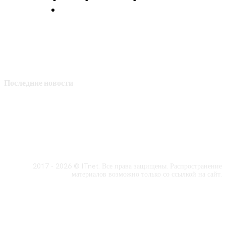
Политика конфиденциальности
Последние новости
2017 - 2026 © ITnet. Все права защищены. Распространение
материалов возможно только со ссылкой на сайт.