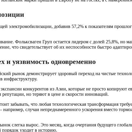
позиции
общей электромобилизации, добавив 57,2% к показателям прошлог
ание. Фольксваген Груп остается лидером с долей 25,8%, но ма
ние, что свидетельствует об их неспособности быстро адаптиро
ех и уязвимость одновременно
йский рынок демонстрирует здоровый переход на чистые технол
 в инфраструктуру.
й экспансии конкурентов из Азии, которые не просто копируют 
 репутации, но теряют в цене и скорости инноваций.
стоит забывать, что любая технологическая трансформация требу
 — например, случаи непреднамеренного ускорения вместо торм
рынок слегка вырос. Это месяц, когда очертания будущего глоб
й порядок уходит в историю.