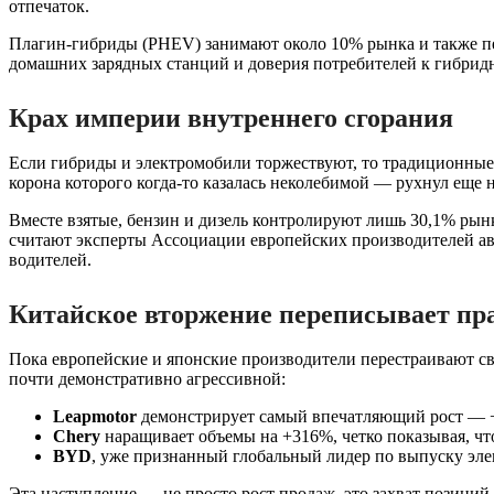
отпечаток.
Плагин-гибриды (PHEV) занимают около 10% рынка и также пер
домашних зарядных станций и доверия потребителей к гибрид
Крах империи внутреннего сгорания
Если гибриды и электромобили торжествуют, то традиционные
корона которого когда-то казалась неколебимой — рухнул еще 
Вместе взятые, бензин и дизель контролируют лишь 30,1% рынк
считают эксперты Ассоциации европейских производителей а
водителей.
Китайское вторжение переписывает пр
Пока европейские и японские производители перестраивают с
почти демонстративно агрессивной:
Leapmotor
демонстрирует самый впечатляющий рост — +5
Chery
наращивает объемы на +316%, четко показывая, чт
BYD
, уже признанный глобальный лидер по выпуску эле
Эта наступление — не просто рост продаж, это захват позиций.