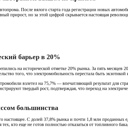
автопрома. После вялого старта года регистрации новых автомо
мный прирост, но за этой цифрой скрывается настоящая революц
еский барьер в 20%
пились на исторической отметке 20% рынка. За пять месяцев 2
ельство того, что электромобильность перестала быть экзотикой
ктромобили взлетел на 75,7% — впечатляющий результат для ст
онстрируют твердый рост, подтверждая, что переход на электри
ссом большинства
то настоящее. С долей 37,8% рынка и почти 1,8 млн проданных
ех, кто еще не готов полностью отказаться от топливного бака,