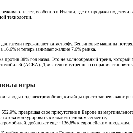
еживают взлет, особенно в Италии, где их продажи подскочили
ной технологии.
 двигатели переживают катастрофу. Бензиновые машины потерял
на 16,6% и теперь занимает жалкие 7,6% рынка.
а против 38% год назад. Это не волнообразный тренд, который 
втомобилей (ACEA). Двигатели внутреннего сгорания становят
авила игры
вои заводы под электромобили, китайцы просто завоевывают ры
52,9%, превращая свое присутствие в Европе из маргинального
о готова конкурировать в каждом ценовом сегменте;
ктромобилей, добавляет еще +136,6% к европейским продажам.
 Китайские марки пришли в Европу не на гостях, а с намерением