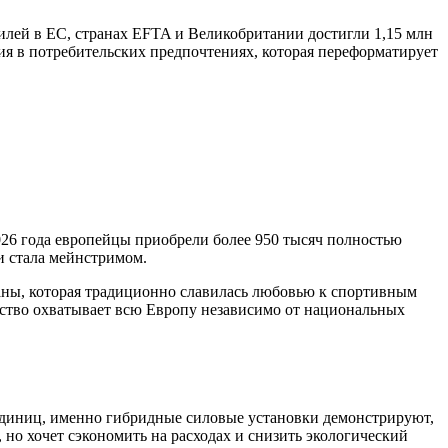
билей в ЕС, странах EFTA и Великобритании достигли 1,15 млн
ия в потребительских предпочтениях, которая переформатирует
026 года европейцы приобрели более 950 тысяч полностью
 и стала мейнстримом.
раны, которая традиционно славилась любовью к спортивным
чество охватывает всю Европу независимо от национальных
 единиц, именно гибридные силовые установки демонстрируют,
 но хочет сэкономить на расходах и снизить экологический