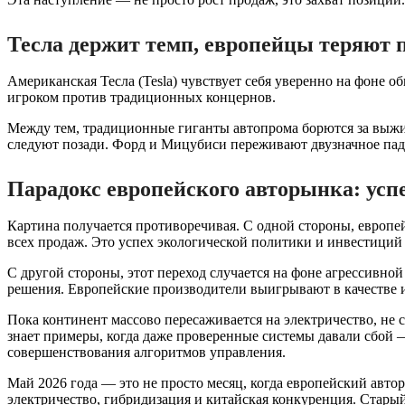
Тесла держит темп, европейцы теряют 
Американская Тесла (Tesla) чувствует себя уверенно на фоне 
игроком против традиционных концернов.
Между тем, традиционные гиганты автопрома борются за выжив
следуют позади. Форд и Мицубиси переживают двузначное паде
Парадокс европейского авторынка: усп
Картина получается противоречивая. С одной стороны, европе
всех продаж. Это успех экологической политики и инвестиций
С другой стороны, этот переход случается на фоне агрессивно
решения. Европейские производители выигрывают в качестве и
Пока континент массово пересаживается на электричество, не 
знает примеры, когда даже проверенные системы давали сбой
совершенствования алгоритмов управления.
Май 2026 года — это не просто месяц, когда европейский авто
электричество, гибридизация и китайская конкуренция. Стары