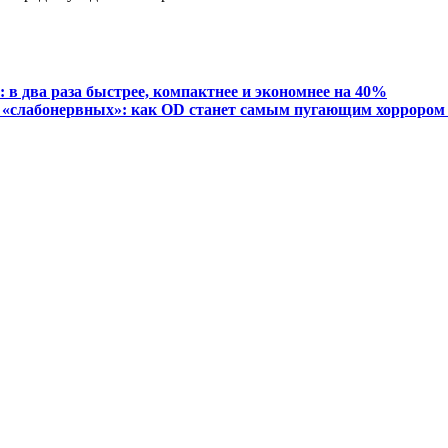
 в два раза быстрее, компактнее и экономнее на 40%
 «слабонервных»: как OD станет самым пугающим хоррором 