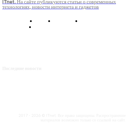
ITnet. На сайте публикуются статьи о современных
технологиях, новости интернета и гаджетов
О нас
Контакты
Главная
Политика конфиденциальности
Последние новости
2017 - 2026 © ITnet. Все права защищены. Распространение
материалов возможно только со ссылкой на сайт.