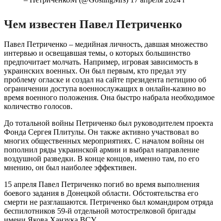
Чем известен Павел Петриченко
Павел Петриченко – медийная личность, давшая множество
интервью и освещавшая темы, о которых большинство
предпочитает молчать. Например, игровая зависимость в
украинских военных. Он был первым, кто предал эту
проблему огласке и создал на сайте президента петицию об
ограничении доступа военнослужащих в онлайн-казино во
время военного положения. Она быстро набрала необходимое
количество голосов.
До тотальной войны Петриченко был руководителем проекта
Фонда Сергея Плитулы. Он также активно участвовал во
многих общественных мероприятиях. С началом войны он
пополнил ряды украинской армии и выбрал направление
воздушной разведки. В конце концов, именно там, по его
мнению, он был наиболее эффективен.
15 апреля Павел Петриченко погиб во время выполнения
боевого задания в Донецкой области. Обстоятельства его
смерти не разглашаются. Петриченко был командиром отряда
беспилотников 59-й отдельной мотострелковой бригады
имени Якова Ханзука ВСУ.