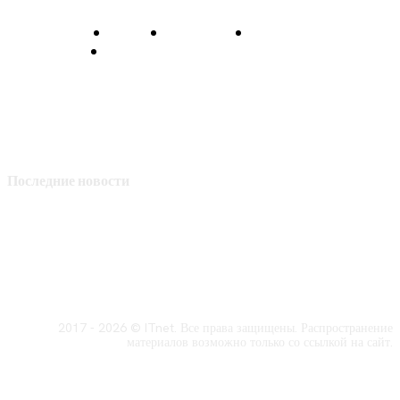
О нас
Контакты
Главная
Политика конфиденциальности
Последние новости
2017 - 2026 © ITnet. Все права защищены. Распространение
материалов возможно только со ссылкой на сайт.