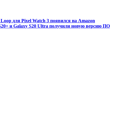
oop для Pixel Watch 3 появился на Amazon
S20+ и Galaxy S20 Ultra получили новую версию ПО