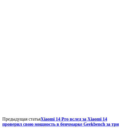
Предыдущая статья
Xiaomi 14 Pro вслед за Xiaomi 14
проверил свою мощность в бенчмарке Geekbench за три