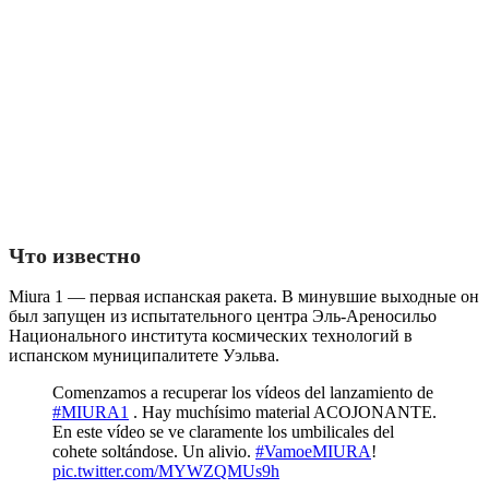
Что известно
Miura 1 — первая испанская ракета. В минувшие выходные он
был запущен из испытательного центра Эль-Ареносильо
Национального института космических технологий в
испанском муниципалитете Уэльва.
Comenzamos a recuperar los vídeos del lanzamiento de
#MIURA1
. Hay muchísimo material ACOJONANTE.
En este vídeo se ve claramente los umbilicales del
cohete soltándose. Un alivio.
#VamoeMIURA
!
pic.twitter.com/MYWZQMUs9h