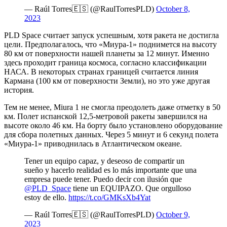
— Raúl Torres🇪🇸 (@RaulTorresPLD)
October 8,
2023
PLD Space считает запуск успешным, хотя ракета не достигла
цели. Предполагалось, что «Миура-1» поднимется на высоту
80 км от поверхности нашей планеты за 12 минут. Именно
здесь проходит граница космоса, согласно классификации
НАСА. В некоторых странах границей считается линия
Кармана (100 км от поверхности Земли), но это уже другая
история.
Тем не менее, Miura 1 не смогла преодолеть даже отметку в 50
км. Полет испанской 12,5-метровой ракеты завершился на
высоте около 46 км. На борту было установлено оборудование
для сбора полетных данных. Через 5 минут и 6 секунд полета
«Миура-1» приводнилась в Атлантическом океане.
Tener un equipo capaz, y deseoso de compartir un
sueño y hacerlo realidad es lo más importante que una
empresa puede tener. Puedo decir con ilusión que
@PLD_Space
tiene un EQUIPAZO. Que orgulloso
estoy de ello.
https://t.co/GMKsXb4Yat
— Raúl Torres🇪🇸 (@RaulTorresPLD)
October 9,
2023