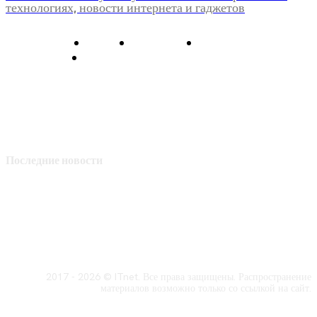
технологиях, новости интернета и гаджетов
О нас
Контакты
Главная
Политика конфиденциальности
Последние новости
2017 - 2026 © ITnet. Все права защищены. Распространение
материалов возможно только со ссылкой на сайт.