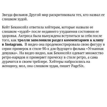
Звезда фильмов Другой мир раскритиковала тех, кто назвал ее
слишком худой.
Кейт Бекинсейл ответила хейтерам, которые назвали ее
слишком «худой» после недавнего ухудшения состояния ее
здоровья. Актриса была вынуждена вступиться за себя после
того, как
тролли заполонили раздел комментариев к клипу
в Instagram.
В видео она продемонстрировала свою фигуру в
серии примерок в стиле 90-х для будущего фильма «Угнанная
девушка». На видео видно, как Бекинсейл одевает множество
ретро-нарядов и примеряет прическу в стиле ретро, ​​а сама
дурачится в своем трейлере. Хейтеры набросились на
женщину, мол, она слишком худая, пишет PageSix.