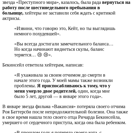
звезда «Преступного мира», казалось, была рада
вернуться на
работу после шестинедельного пребывания в
больнице,
хейтеры не заставили себя ждать с критикой
актрисы.
«Извини, что говорю это, Кейт, но ты выглядишь
немного похудевшей».
«Вы всегда достигали замечательного баланса…
Но когда начинают виднеться скулы, баланс
теряется… 😢 😢».
Бекинсейл ответила хейтерам, написав:
«Я ухаживала за своим отчимом до смерти в
начале этого года. У моей мамы также возникли
проблемы.
Я приспосабливаюсь к тому, что у
меня умерло двое родителей,
один, когда мне
было 5 лет, другой — в январе этого года».
В январе звезда фильма «Вакансия» потеряла своего отчима
Роя Баттерсби после непродолжительной болезни. Она также
в свое время нашла тело своего отца Ричарда Бекинсейла,
умершего от сердечного приступа, когда она была ребенком.
«В прошлом году я потеряла своего кота, с