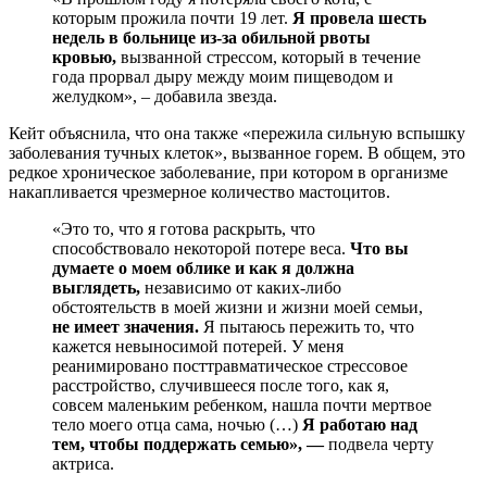
которым прожила почти 19 лет.
Я провела шесть
недель в больнице из-за обильной рвоты
кровью,
вызванной стрессом, который в течение
года прорвал дыру между моим пищеводом и
желудком», – добавила звезда.
Кейт объяснила, что она также «пережила сильную вспышку
заболевания тучных клеток», вызванное горем. В общем, это
редкое хроническое заболевание, при котором в организме
накапливается чрезмерное количество мастоцитов.
«Это то, что я готова раскрыть, что
способствовало некоторой потере веса.
Что вы
думаете о моем облике и как я должна
выглядеть,
независимо от каких-либо
обстоятельств в моей жизни и жизни моей семьи,
не имеет значения.
Я пытаюсь пережить то, что
кажется невыносимой потерей. У меня
реанимировано посттравматическое стрессовое
расстройство, случившееся после того, как я,
совсем маленьким ребенком, нашла почти мертвое
тело моего отца сама, ночью (…)
Я работаю над
тем, чтобы поддержать семью», —
подвела черту
актриса.