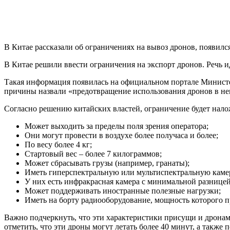
В Китае рассказали об ограничениях на вывоз дронов, появил
В Китае решили ввести ограничения на экспорт дронов. Речь 
Такая информация появилась на официальном портале Министер
причины назвали «предотвращение использования дронов в нем
Согласно решению китайских властей, ограничение будет налож
Может выходить за пределы поля зрения оператора;
Они могут провести в воздухе более получаса и более;
По весу более 4 кг;
Стартовый вес – более 7 килограммов;
Может сбрасывать грузы (например, гранаты);
Иметь гиперспектральную или мультиспектральную камер
У них есть инфракрасная камера с минимальной разнице
Может поддерживать иностранные полезные нагрузки;
Иметь на борту радиооборудование, мощность которого
Важно подчеркнуть, что эти характеристики присущи и дрона
отметить, что эти дроны могут летать более 40 минут, а также