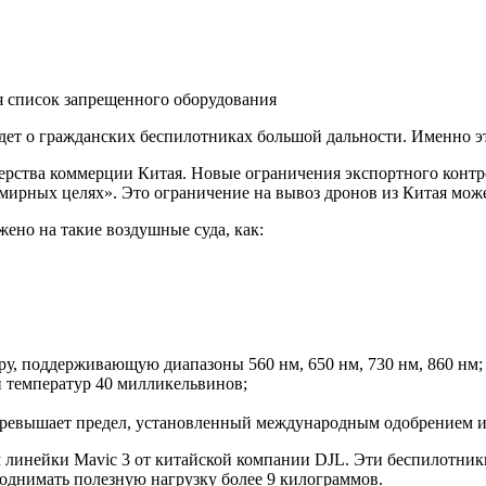
ся список запрещенного оборудования
идет о гражданских беспилотниках большой дальности. Именно э
ства коммерции Китая. Новые ограничения экспортного контроля
ирных целях». Это ограничение на вывоз дронов из Китая может
ено на такие воздушные суда, как:
у, поддерживающую диапазоны 560 нм, 650 нм, 730 нм, 860 нм;
й температур 40 милликельвинов;
 превышает предел, установленный международным одобрением 
м линейки Mavic 3 от китайской компании DJL. Эти беспилотни
 поднимать полезную нагрузку более 9 килограммов.