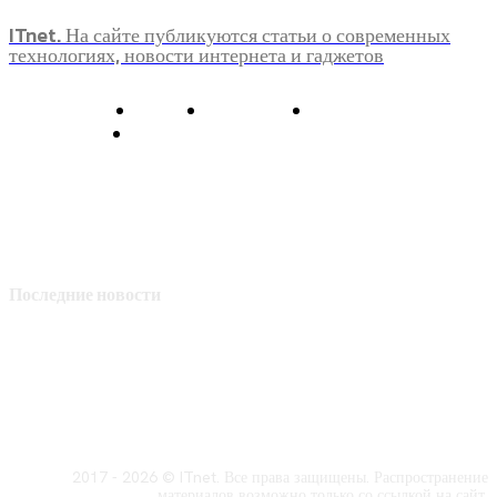
ITnet. На сайте публикуются статьи о современных
технологиях, новости интернета и гаджетов
О нас
Контакты
Главная
Политика конфиденциальности
Последние новости
2017 - 2026 © ITnet. Все права защищены. Распространение
материалов возможно только со ссылкой на сайт.