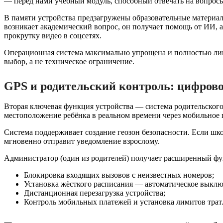
— перед нами учебный модуль, способный отвечать на вопросы
В памяти устройства предзагружены образовательные материал
возникает академический вопрос, он получает помощь от ИИ, а
прокрутку видео в соцсетях.
Операционная система максимально упрощена и полностью лише
выбор, а не техническое ограничение.
GPS и родительский контроль: цифрово
Вторая ключевая функция устройства — система родительского
местоположение ребёнка в реальном времени через мобильное
Система поддерживает создание геозон безопасности. Если шк
мгновенно отправит уведомление взрослому.
Администратор (один из родителей) получает расширенный фу
Блокировка входящих вызовов с неизвестных номеров;
Установка жёсткого расписания — автоматическое выклю
Дистанционная перезагрузка устройства;
Контроль мобильных платежей и установка лимитов трат