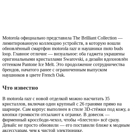
Motorola официально представила The Brilliant Collection —
лимитированную коллекцию устройств, в которую вошли
обновлённый смартфон motorola razr и наушники moto buds
loop. Главное отличие — визуальное: оба гаджета украшены
оригинальными кристаллами Swarovski, а дизайн вдохновлён
оттенком Pantone Ice Melt. Это продолжение сотрудничества
брендов, начатого ранее с ограниченным выпуском
наушников в цвете French Oak.
Что известно
В motorola razr с новой отделкой можно насчитать 35
кристаллов, включая один крупный с 26 гранями прямо на
шарнире. Сам корпус выполнен в стиле 3D-стёжки под кожу, а
кнопки громкости отсылают к огранке. В довесок —
фирменный кроссбоди-чехол, чтобы «блестело» всё сразу.
Девайс не просто обновили — его поставили ближе к модным
аксессуарам, чем к чистой электронике.