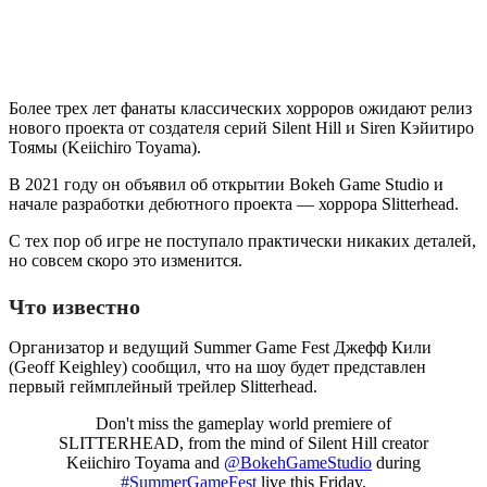
Более трех лет фанаты классических хорроров ожидают релиз
нового проекта от создателя серий Silent Hill и Siren Кэйитиро
Тоямы (Keiichiro Toyama).
В 2021 году он объявил об открытии Bokeh Game Studio и
начале разработки дебютного проекта — хоррора Slitterhead.
С тех пор об игре не поступало практически никаких деталей,
но совсем скоро это изменится.
Что известно
Организатор и ведущий Summer Game Fest Джефф Кили
(Geoff Keighley) сообщил, что на шоу будет представлен
первый геймплейный трейлер Slitterhead.
Don't miss the gameplay world premiere of
SLITTERHEAD, from the mind of Silent Hill creator
Keiichiro Toyama and
@BokehGameStudio
during
#SummerGameFest
live this Friday.