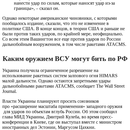
нанести удар по силам, которые наносят удар из-за
границы», – сказал он.
Однако некоторые американские чиновники, с которыми
пообщалось издание, сказали, что это не изменение в
политике США. В конце концов, в теории США и раньше не
были против таких ударов, по крайней мере, неофициально.
Со всем этим Вашингтон все еще против ударов по России
дальнобойным вооружением, в том числе ракетами ATACMS.
Каким оружием ВСУ могут бить по РФ
Украина получила ограниченное разрешение на
использование ракетных систем залпового огня HIMARS
малой дальности. Однако остаются запретными удары
дальнобойными ракетами ATACMS, сообщает The Wall Street
Journal.
Власти Украины планируют просить союзников
про «расширение масштаба применения» западного оружия
для ударов по объектам вглубь России. Об этом сообщил
глава МИД Украины, Дмитрий Кулеба, во время пресс-
конференции в Киеве, где он выступал вместе с министром
иностранных дел Эстонии, Маргусом Цахкни.