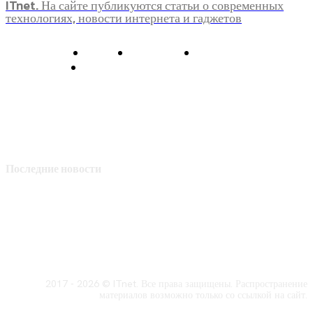
ITnet. На сайте публикуются статьи о современных
технологиях, новости интернета и гаджетов
О нас
Контакты
Главная
Политика конфиденциальности
Последние новости
2017 - 2026 © ITnet. Все права защищены. Распространение
материалов возможно только со ссылкой на сайт.