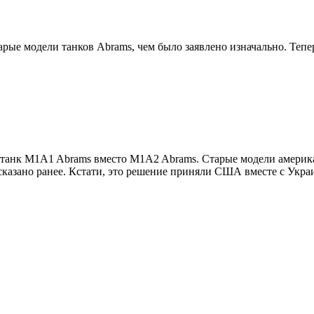
арые модели танков Abrams, чем было заявлено изначально. Те
анк M1A1 Abrams вместо M1A2 Abrams. Старые модели американс
о сказано ранее. Кстати, это решение приняли США вместе с Укр