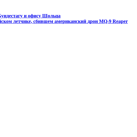
Бундестагу и офису Шольца
ийском летчике, сбившем американский дрон MQ-9 Reaper