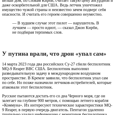
Белый дом, по словам Кирби, считает такую ​​цену абсурдной и
даже оскорбительной для США. Ведь летчик уничтожил
имущество чужой страны и неизвестно зачем подверг себя
опасности. И считать его героем совершенно неуместно.
— В худшем случае этот пилот — нарушитель. В
лучшем — просто идиот, — сказал Джон Кирби,
не подбирая терпимых слов.
У путина врали, что дрон «упал сам»
14 марта 2023 года два российских Су-27 сбили беспилотник
MQ-9 Reaper ВВС США. Беспилотник выполнял
разведывательную задачу в международном воздушном
пространстве. В Кремле заявили, что беспилотник упал сам
по себе. Но позже назначили летчиков-истребителей, которые
атаковали этот беспилотник.
Русские пытаются достать его со дна Черного моря, где он
залегает на глубине 900 метров, с помощью летнего корабля
«Коммуна». Их интересуют технические характеристики MQ-
9 Reaper, в первую очередь двигатель. Пентагон удаленно
тщательно удалил информацию с мониторов беспилотника.