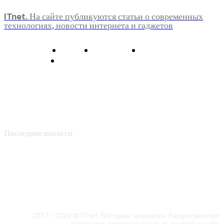
ITnet. На сайте публикуются статьи о современных
технологиях, новости интернета и гаджетов
О нас
Контакты
Главная
Политика конфиденциальности
Последние новости
2017 - 2026 © ITnet. Все права защищены. Распространение
материалов возможно только со ссылкой на сайт.