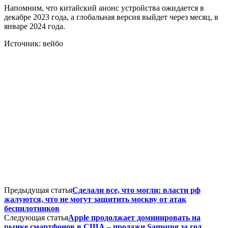
Напомним, что китайский анонс устройства ожидается в
декабре 2023 года, а глобальная версия выйдет через месяц, в
январе 2024 года.
Источник: вейбо
Предыдущая статья
Сделали все, что могли: власти рф
жалуются, что не могут защитить москву от атак
беспилотников
Следующая статья
Apple продолжает доминировать на
рынке смартфонов в США – продажи Samsung за год