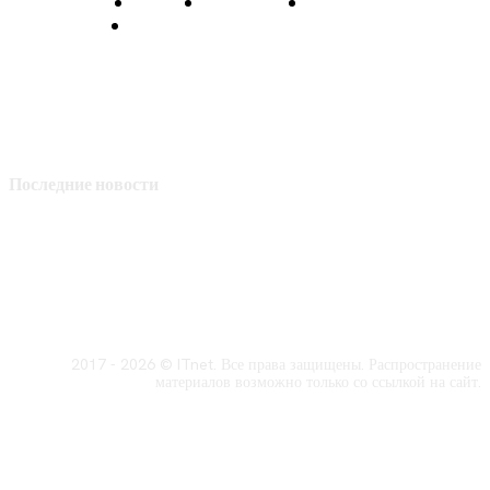
О нас
Контакты
Главная
Политика конфиденциальности
Последние новости
2017 - 2026 © ITnet. Все права защищены. Распространение
материалов возможно только со ссылкой на сайт.