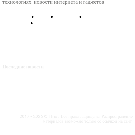
технологиях, новости интернета и гаджетов
О нас
Контакты
Главная
Политика конфиденциальности
Последние новости
2017 - 2026 © ITnet. Все права защищены. Распространение
материалов возможно только со ссылкой на сайт.