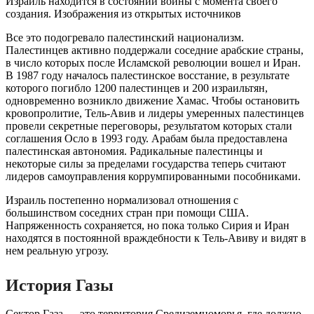
Израиль находится в состоянии войны с момента своего
создания. Изображения из открытых источников
Все это подогревало палестинский национализм.
Палестинцев активно поддержали соседние арабские страны,
в число которых после Исламской революции вошел и Иран.
В 1987 году началось палестинское восстание, в результате
которого погибло 1200 палестинцев и 200 израильтян,
одновременно возникло движение Хамас. Чтобы остановить
кровопролитие, Тель-Авив и лидеры умеренных палестинцев
провели секретные переговоры, результатом которых стали
соглашения Осло в 1993 году. Арабам была предоставлена ​​
палестинская автономия. Радикальные палестинцы и
некоторые силы за пределами государства теперь считают
лидеров самоуправления коррумпированными пособниками.
Израиль постепенно нормализовал отношения с
большинством соседних стран при помощи США.
Напряженность сохраняется, но пока только Сирия и Иран
находятся в постоянной враждебности к Тель-Авиву и видят в
нем реальную угрозу.
История Газы
Сектор Газа — это территория Средиземноморья, где должно