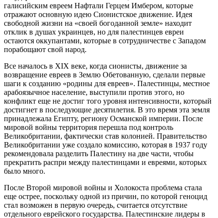
галисийским евреем Нафтали Герцем Имбером, которые
отражают основную идею Сионистское движение. Идея
свободной жизни на «своей богоданной земле» находит
отклик в душах украинцев, но для палестинцев евреи
остаются оккупантами, которые в сотрудничестве с Западом
порабощают свой народ.
Все началось в XIX веке, когда сионисты, движение за
возвращение евреев в Землю Обетованную, сделали первые
шаги к созданию «родины для евреев». Палестинцы, местное
арабоязычное население, выступили против этого, но
конфликт еще не достиг того уровня интенсивности, который
достигнет в последующие десятилетия. В это время эта земля
принадлежала Египту, региону Османской империи. После
мировой войны территория перешла под контроль
Великобритании, фактически став колонией. Правительство
Великобритании уже создало комиссию, которая в 1937 году
рекомендовала разделить Палестину на две части, чтобы
прекратить распри между палестинцами и евреями, которых
было много.
После Второй мировой войны и Холокоста проблема стала
еще острее, поскольку одной из причин, по которой геноцид
стал возможен в первую очередь, считается отсутствие
отдельного еврейского государства. Палестинские лидеры в