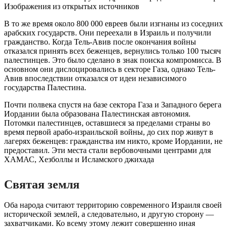
Изображения из открытых источников
В то же время около 800 000 евреев были изгнаны из соседних
арабских государств. Они переехали в Израиль и получили
гражданство. Когда Тель-Авив после окончания войны
отказался принять всех беженцев, вернулись только 100 тысяч
палестинцев. Это было сделано в знак поиска компромисса. В
основном они дислоцировались в секторе Газа, однако Тель-
Авив впоследствии отказался от идеи независимого
государства Палестина.
Почти полвека спустя на базе сектора Газа и Западного берега
Иордании была образована Палестинская автономия.
Потомки палестинцев, оставшиеся за пределами страны во
время первой арабо-израильской войны, до сих пор живут в
лагерях беженцев: гражданства им никто, кроме Иордании, не
предоставил. Эти места стали вербовочными центрами для
ХАМАС, Хезболлы и Исламского джихада
Святая земля
Оба народа считают территорию современного Израиля своей
исторической землей, а следовательно, и другую сторону —
захватчиками. Ко всему этому лежит совершенно иная