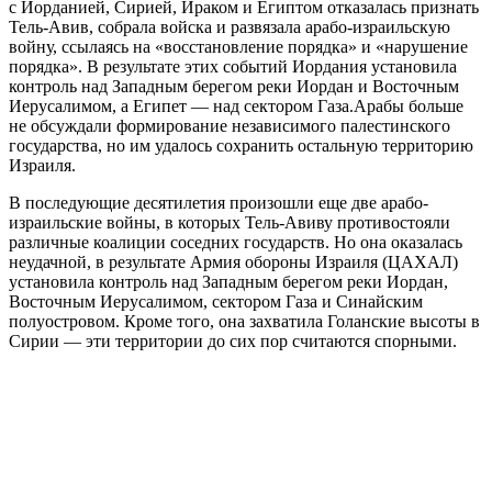
с Иорданией, Сирией, Ираком и Египтом отказалась признать
Тель-Авив, собрала войска и развязала арабо-израильскую
войну, ссылаясь на «восстановление порядка» и «нарушение
порядка». В результате этих событий Иордания установила
контроль над Западным берегом реки Иордан и Восточным
Иерусалимом, а Египет — над сектором Газа.Арабы больше
не обсуждали формирование независимого палестинского
государства, но им удалось сохранить остальную территорию
Израиля.
В последующие десятилетия произошли еще две арабо-
израильские войны, в которых Тель-Авиву противостояли
различные коалиции соседних государств. Но она оказалась
неудачной, в результате Армия обороны Израиля (ЦАХАЛ)
установила контроль над Западным берегом реки Иордан,
Восточным Иерусалимом, сектором Газа и Синайским
полуостровом. Кроме того, она захватила Голанские высоты в
Сирии — эти территории до сих пор считаются спорными.