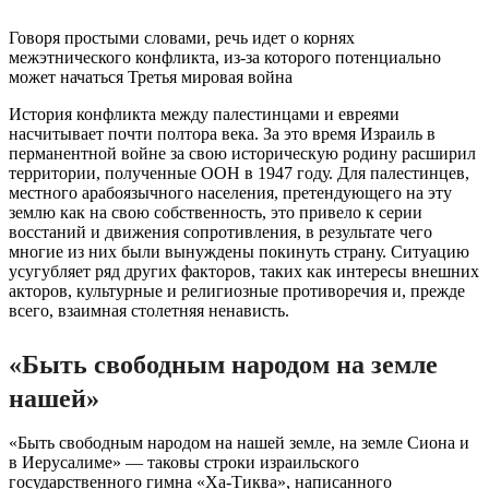
Говоря простыми словами, речь идет о корнях
межэтнического конфликта, из-за которого потенциально
может начаться Третья мировая война
История конфликта между палестинцами и евреями
насчитывает почти полтора века. За это время Израиль в
перманентной войне за свою историческую родину расширил
территории, полученные ООН в 1947 году. Для палестинцев,
местного арабоязычного населения, претендующего на эту
землю как на свою собственность, это привело к серии
восстаний и движения сопротивления, в результате чего
многие из них были вынуждены покинуть страну. Ситуацию
усугубляет ряд других факторов, таких как интересы внешних
акторов, культурные и религиозные противоречия и, прежде
всего, взаимная столетняя ненависть.
«Быть ​​свободным народом на земле
нашей»
«Быть ​​свободным народом на нашей земле, на земле Сиона и
в Иерусалиме» — таковы строки израильского
государственного гимна «Ха-Тиква», написанного