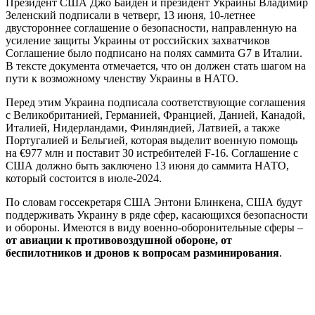
Президент США Джо Байден и президент Украины Владимир
Зеленский подписали в четверг, 13 июня, 10-летнее
двустороннее соглашение о безопасности, направленную на
усиление защиты Украины от российских захватчиков
Соглашение было подписано на полях саммита G7 в Италии.
В тексте документа отмечается, что он должен стать шагом на
пути к возможному членству Украины в НАТО.
Перед этим Украина подписала соответствующие соглашения
с Великобританией, Германией, Францией, Данией, Канадой,
Италией, Нидерландами, Финляндией, Латвией, а также
Португалией и Бельгией, которая выделит военную помощь
на €977 млн ​​и поставит 30 истребителей F-16. Соглашение с
США должно быть заключено 13 июня до саммита НАТО,
который состоится в июле-2024.
По словам госсекретаря США Энтони Блинкена, США будут
поддерживать Украину в ряде сфер, касающихся безопасности
и обороны. Имеются в виду военно-оборонительные сферы –
от авиации к противовоздушной обороне, от
беспилотников и дронов к вопросам разминирования
.