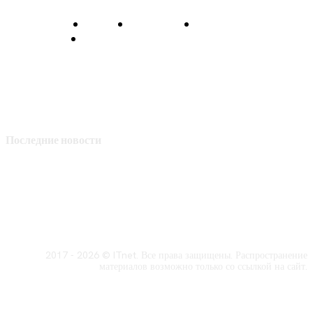
О нас
Контакты
Главная
Политика конфиденциальности
Последние новости
2017 - 2026 © ITnet. Все права защищены. Распространение
материалов возможно только со ссылкой на сайт.