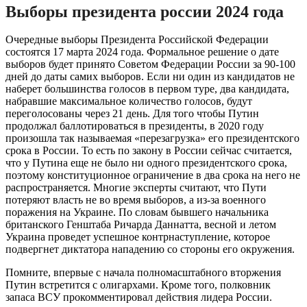
Выборы президента россии 2024 года
Очередные выборы Президента Российской Федерации
состоятся 17 марта 2024 года. Формальное решение о дате
выборов будет принято Советом Федерации России за 90-100
дней до даты самих выборов. Если ни один из кандидатов не
наберет большинства голосов в первом туре, два кандидата,
набравшие максимальное количество голосов, будут
переголосованы через 21 день. Для того чтобы Путин
продолжал баллотироваться в президенты, в 2020 году
произошла так называемая «перезагрузка» его президентского
срока в России. То есть по закону в России сейчас считается,
что у Путина еще не было ни одного президентского срока,
поэтому конституционное ограничение в два срока на него не
распространяется. Многие эксперты считают, что Пути
потеряют власть не во время выборов, а из-за военного
поражения на Украине. По словам бывшего начальника
британского Генштаба Ричарда Даннатта, весной и летом
Украина проведет успешное контрнаступление, которое
подвергнет диктатора нападению со стороны его окружения.
Помните, впервые с начала полномасштабного вторжения
Путин встретится с олигархами. Кроме того, полковник
запаса ВСУ прокомментировал действия лидера России.