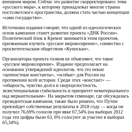
внешним миром. Сейчас это развитие скорректировано: тема
«русского мира», к которому принадлежат многие страны
постсоветского пространства, должна стать частью концепции
«само государство».
Источники издания говорят, что одной из идеологических
основ кампании станет развитие проекта «ДНК России».
Политический блок в Кремле занимается этим проектом,
призванным изучить «русское мировоззрение», совместно с
просветительским обществом «Куннскап».
Организаторы проекта толком не объясняют, что такое
«русское мировоззрение». Издание предполагает на
основании утверждений идеологов, что это некие
«ценностные константы», «особые» для России на
протяжении всей истории. Среди этих «констант» —
«общность, чувство долга и сверхцелостность,
экзистенциальная стабильность и приоритет нематериального
над меркантильным». На закрытом семинаре, где обсуждалась
президентская кампания, также было решено, что Путин
превзойдет собственные результаты в 2018 году — когда он
получил 76,69% ​​голосов при явке 67,54% (на выборах 2012
года эти цифры были 63, 6% голосуют за участие в выборах
65,34%).