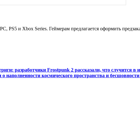
на PC, PS5 и Xbox Series. Геймерам предлагается оформить предз
иги: разработчики Frostpunk 2 рассказали, что случится в 
ли о наполненности космического пространства и бесшовност