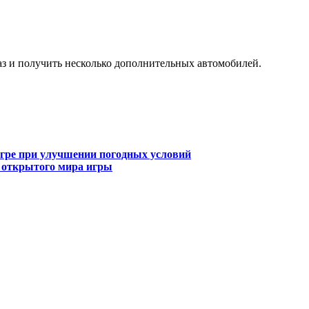
аказ и получить несколько дополнительных автомобилей.
игре при улучшении погодных условий
и открытого мира игры