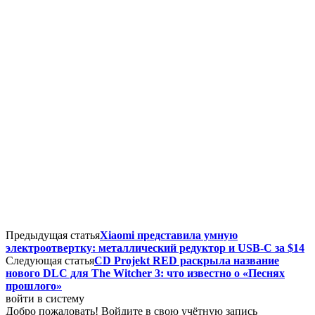
Предыдущая статья
Xiaomi представила умную
электроотвертку: металлический редуктор и USB-C за $14
Следующая статья
CD Projekt RED раскрыла название
нового DLC для The Witcher 3: что известно о «Песнях
прошлого»
войти в систему
Добро пожаловать! Войдите в свою учётную запись