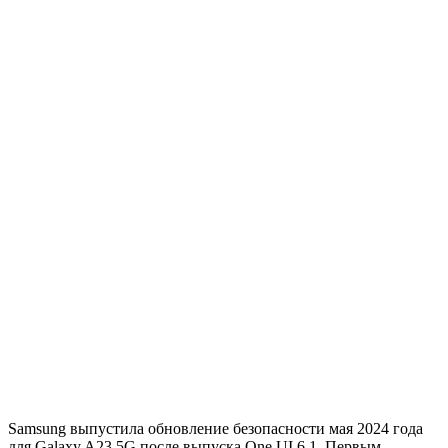
Samsung выпустила обновление безопасности мая 2024 года
для Galaxy A23 5G после выпуска One UI 6.1. Первым