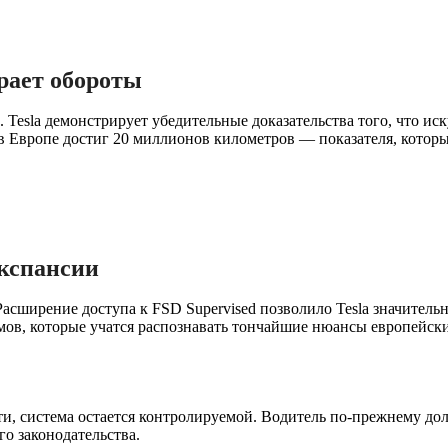
рает обороты
Tesla демонстрирует убедительные доказательства того, что ис
 в Европе достиг 20 миллионов километров — показателя, котор
экспансии
сширение доступа к FSD Supervised позволило Tesla значительн
в, которые учатся распознавать тончайшие нюансы европейски
, система остается контролируемой. Водитель по-прежнему долж
го законодательства.