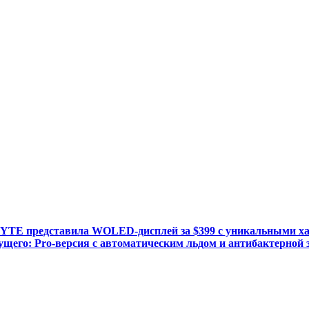
YTE представила WOLED-дисплей за $399 с уникальными х
ущего: Pro-версия с автоматическим льдом и антибактерной