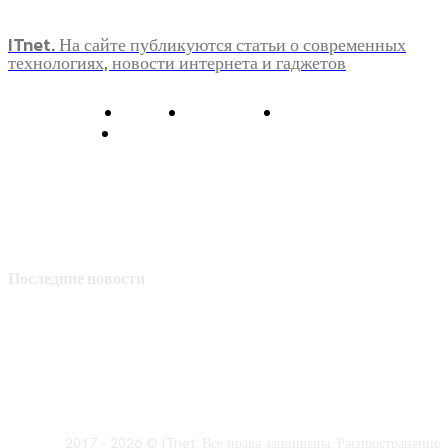
ITnet. На сайте публикуются статьи о современных
технологиях, новости интернета и гаджетов
О нас
Контакты
Главная
Политика конфиденциальности
Последние новости
2017 - 2026 © ITnet. Все права защищены. Распространение