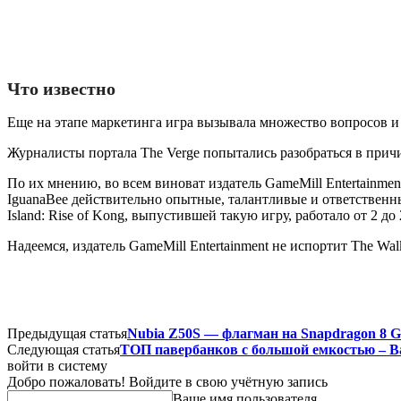
Что известно
Еще на этапе маркетинга игра вызывала множество вопросов и 
Журналисты портала The Verge попытались разобраться в прич
По их мнению, во всем виноват издатель GameMill Entertainme
IguanaBee действительно опытные, талантливые и ответственные.
Island: Rise of Kong, выпустившей такую ​​игру, работало от 2 д
Надеемся, издатель GameMill Entertainment не испортит The Walk
Предыдущая статья
Nubia Z50S — флагман на Snapdragon 8 Ge
Следующая статья
ТОП павербанков с большой емкостью – Bas
войти в систему
Добро пожаловать! Войдите в свою учётную запись
Ваше имя пользователя